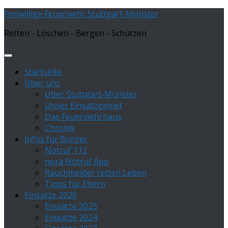
Zum
Freiwillige Feuerwehr Stuttgart-Münster
Inhalt
Retten - Löschen - Bergen - Schützen
springen
Startseite
Über uns
Über Stuttgart-Münster
Unser Einsatzgebiet
Das Feuerwehrhaus
Chronik
Infos für Bürger
Notruf 112
nora Notruf App
Rauchmelder retten Leben
Tipps für Eltern
Einsätze 2026
Einsätze 2025
Einsätze 2024