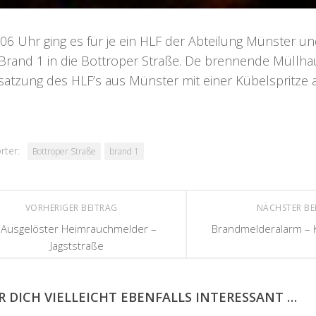
06 Uhr ging es für je ein HLF der Abteilung Münster u
Brand 1 in die Bottroper Straße. De brennende Müllh
satzung des HLF’s aus Münster mit einer Kübelspritze 
rter:
Bottroper Straße
brand 1
VORHERIGER BEITRAG
NÄCHSTER BE
Ausgelöster Heimrauchmelder –
Brandmelderalarm –
Jagststraße
R DICH VIELLEICHT EBENFALLS INTERESSANT …