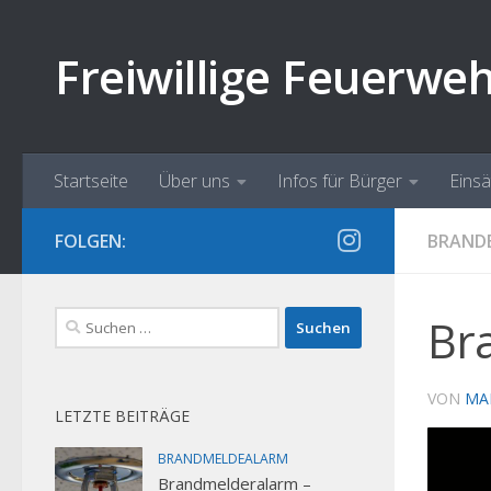
Zum Inhalt springen
Freiwillige Feuerwe
Startseite
Über uns
Infos für Bürger
Eins
FOLGEN:
BRAND
Suchen
Br
nach:
VON
MA
LETZTE BEITRÄGE
BRANDMELDEALARM
Brandmelderalarm –