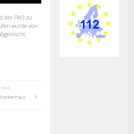
nd der FW3 zu
aufen wurde von
abgelöscht.
ITRAG
 Krankenhaus