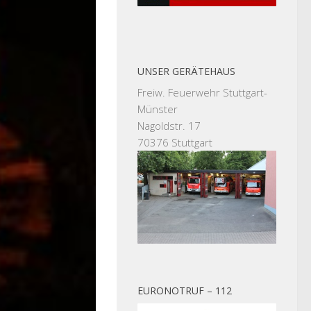
UNSER GERÄTEHAUS
Freiw. Feuerwehr Stuttgart-
Münster
Nagoldstr. 17
70376 Stuttgart
EURONOTRUF – 112