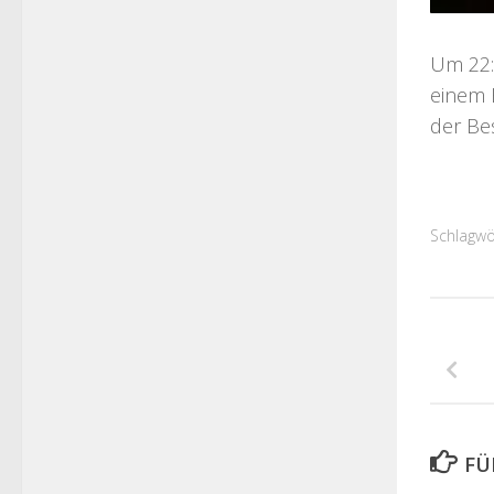
Um 22:
einem 
der Be
Schlagwö
FÜ