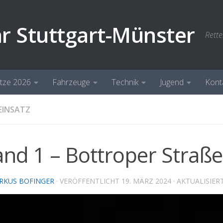
hr Stuttgart-Münster
Rette
ätze 2026
Fahrzeuge
Technik
Jugend
Kont
EINSATZ
and 1 – Bottroper Straße
RKUS BOFINGER
· VERÖFFENTLICHT
19. MÄRZ 2024
· AKTUALISIER