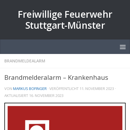
Zum Inhalt springen
Freiwillige Feuerwehr
Stuttgart-Münster
BRANDMELDEALARM
Brandmelderalarm – Krankenhaus
VON
MARKUS BOFINGER
· VERÖFFENTLICHT
11. NOVEMBER 2023
·
AKTUALISIERT
16. NOVEMBER 2023