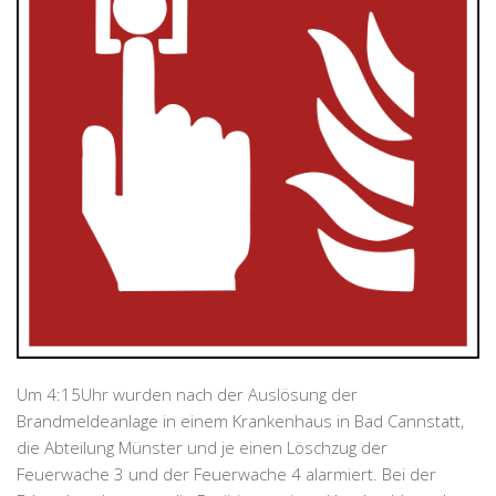
Um 4:15Uhr wurden nach der Auslösung der
Brandmeldeanlage in einem Krankenhaus in Bad Cannstatt,
die Abteilung Münster und je einen Löschzug der
Feuerwache 3 und der Feuerwache 4 alarmiert. Bei der