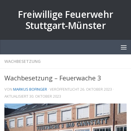
Zum Inhalt springen
Freiwillige Feuerwehr
Stuttgart-Münster
WACHBESETZUNG
Wachbesetzung – Feuerwache 3
VON
MARKUS BOFINGER
· VERÖFFENTLICHT
26. OKTOBER 2023
·
AKTUALISIERT
30. OKTOBER 2023