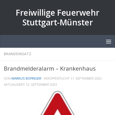
Zum Inhalt springen
Freiwillige Feuerwehr
Stuttgart-Münster
BRANDEINSATZ
Brandmelderalarm – Krankenhaus
VON
MARKUS BOFINGER
· VERÖFFENTLICHT
11. SEPTEMBER 2023
·
AKTUALISIERT
12. SEPTEMBER 2023