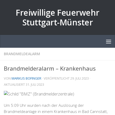
Zum Inhalt springen
Freiwillige Feuerwehr
Stuttgart-Münster
BRANDMELDEALARM
Brandmelderalarm – Krankenhaus
VON
MARKUS BOFINGER
· VERÖFFENTLICHT
29. JULI 2023
·
AKTUALISIERT
31. JULI 2023
Um 5:09 Uhr wurden nach der Auslösung der
Brandmeldeanlage in einem Krankenhaus in Bad Cannstatt,