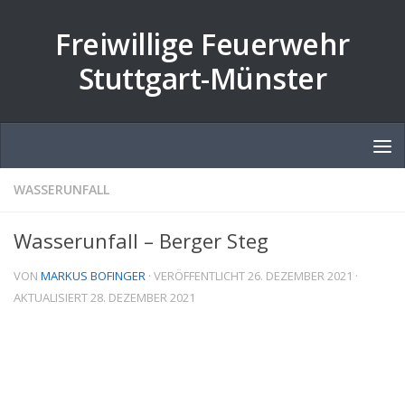
Zum Inhalt springen
Freiwillige Feuerwehr
Stuttgart-Münster
WASSERUNFALL
Wasserunfall – Berger Steg
VON
MARKUS BOFINGER
· VERÖFFENTLICHT
26. DEZEMBER 2021
·
AKTUALISIERT
28. DEZEMBER 2021