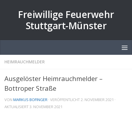
Zum Inhalt springen
Freiwillige Feuerwehr
Stuttgart-Münster
HEIMRAUCHMELDER
Ausgelöster Heimrauchmelder –
Bottroper Straße
VON
MARKUS BOFINGER
· VERÖFFENTLICHT
2. NOVEMBER 2021
·
AKTUALISIERT
3. NOVEMBER 2021