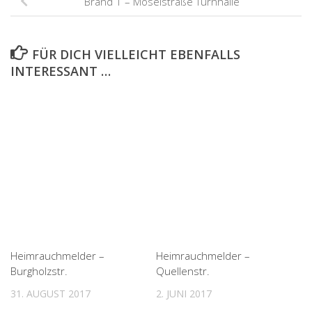
Brand 1 – Moselstraße Turnhalle
FÜR DICH VIELLEICHT EBENFALLS
INTERESSANT …
Heimrauchmelder –
Heimrauchmelder –
Burgholzstr.
Quellenstr.
31. AUGUST 2017
2. JUNI 2017