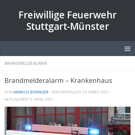
Zum Inhalt springen
Freiwillige Feuerwehr
Stuttgart-Münster
BRANDMELDEALARM
Brandmelderalarm – Krankenhaus
VON
MARKUS BOFINGER
· VERÖFFENTLICHT
29. MÄRZ 2021
·
AKTUALISIERT
5. APRIL 2021