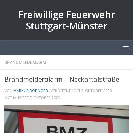
Zum Inhalt springen
Freiwillige Feuerwehr
Stuttgart-Münster
BRANDMELDEALARM
Brandmelderalarm – Neckartalstraße
VON
MARKUS BOFINGER
· VERÖFFENTLICHT
3. OKTOBER 2020
·
AKTUALISIERT
7. OKTOBER 2020