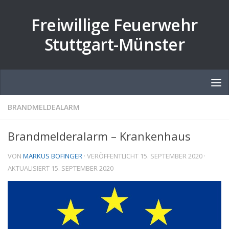
Zum Inhalt springen
Freiwillige Feuerwehr
Stuttgart-Münster
BRANDMELDEALARM
Brandmelderalarm – Krankenhaus
VON
MARKUS BOFINGER
· VERÖFFENTLICHT
15. SEPTEMBER 2020
·
AKTUALISIERT
15. SEPTEMBER 2020