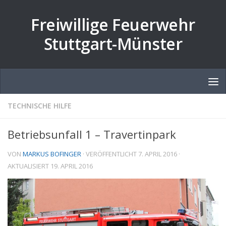
Zum Inhalt springen
Freiwillige Feuerwehr
Stuttgart-Münster
TECHNISCHE HILFE
Betriebsunfall 1 – Travertinpark
VON
MARKUS BOFINGER
· VERÖFFENTLICHT
7. APRIL 2016
·
AKTUALISIERT
19. APRIL 2016