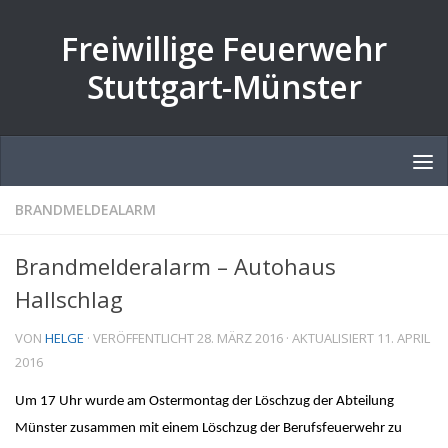
Zum Inhalt springen
Freiwillige Feuerwehr
Stuttgart-Münster
BRANDMELDEALARM
Brandmelderalarm – Autohaus
Hallschlag
VON
HELGE
· VERÖFFENTLICHT
28. MÄRZ 2016
· AKTUALISIERT
11. APRIL
2016
Um 17 Uhr wurde am Ostermontag der Löschzug der Abteilung
Münster zusammen mit einem Löschzug der Berufsfeuerwehr zu