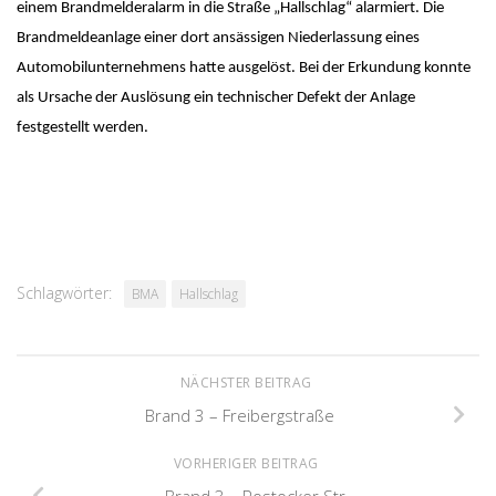
einem Brandmelderalarm in die Straße „Hallschlag“ alarmiert. Die
Brandmeldeanlage einer dort ansässigen Niederlassung eines
Automobilunternehmens hatte ausgelöst. Bei der Erkundung konnte
als Ursache der Auslösung ein technischer Defekt der Anlage
festgestellt werden.
Schlagwörter:
BMA
Hallschlag
NÄCHSTER BEITRAG
Brand 3 – Freibergstraße
VORHERIGER BEITRAG
Brand 3 – Rostocker Str.