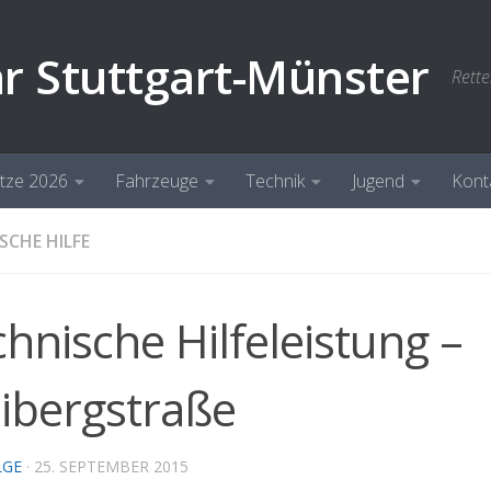
hr Stuttgart-Münster
Rette
ätze 2026
Fahrzeuge
Technik
Jugend
Kont
SCHE HILFE
hnische Hilfeleistung –
eibergstraße
LGE
·
25. SEPTEMBER 2015