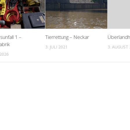
sunfall 1 –
Tierrettung – Neckar
Überlandhi
abrik
3. JULI 2021
3. AUGUST 
 2026