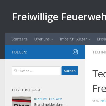
Zum Inhalt springen
Freiwillige Feuerwe
Startseite
Über uns
Infos für Bürger
Eins
FOLGEN:
TECHNI
Suchen
Tec
nach:
Fr
LETZTE BEITRÄGE
BRANDMELDEALARM
VON
HE
Brandmelderalarm –