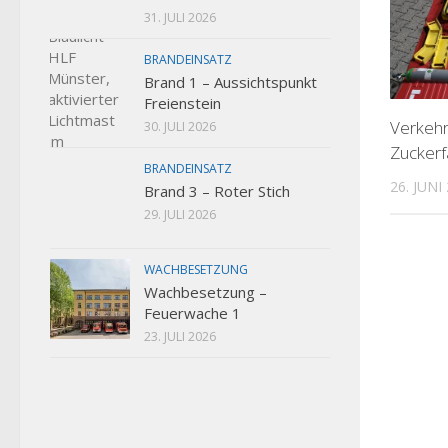
31. JULI 2026
BRANDEINSATZ
Brand 1 – Aussichtspunkt
Freienstein
Verkehr
30. JULI 2026
Zuckerf
BRANDEINSATZ
26. JUNI
Brand 3 – Roter Stich
29. JULI 2026
WACHBESETZUNG
Wachbesetzung –
Feuerwache 1
23. JULI 2026