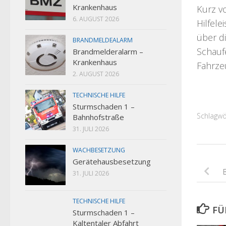
Krankenhaus
Kurz v
6. AUGUST 2026
Hilfele
über d
BRANDMELDEALARM
Schauf
Brandmelderalarm –
Krankenhaus
Fahrze
2. AUGUST 2026
TECHNISCHE HILFE
Sturmschaden 1 –
Schlagwö
Bahnhofstraße
31. JULI 2026
WACHBESETZUNG
Gerätehausbesetzung
31. JULI 2026
TECHNISCHE HILFE
FÜ
Sturmschaden 1 –
Kaltentaler Abfahrt