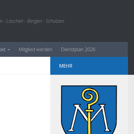
n - Löschen - Bergen - Schützen
akt
Mitglied werden
Dienstplan 2026
MEHR