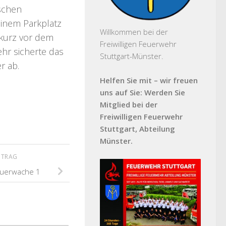
ischen
 einem Parkplatz
Willkommen bei der
kurz vor dem
Freiwilligen Feuerwehr
hr sicherte das
Stuttgart-Münster.
r ab.
Helfen Sie mit – wir freuen
uns auf Sie: Werden Sie
Mitglied bei der
Freiwilligen Feuerwehr
Stuttgart, Abteilung
Münster.
ITRAG
euerwache 1