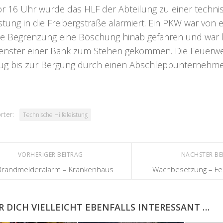
or 16 Uhr wurde das HLF der Abteilung zu einer techn
istung in die Freibergstraße alarmiert. Ein PKW war von
ie Begrenzung eine Böschung hinab gefahren und war 
enster einer Bank zum Stehen gekommen. Die Feuerwe
ug bis zur Bergung durch einen Abschleppunternehme
rter:
Technische Hilfeleistung
VORHERIGER BEITRAG
NÄCHSTER BE
Brandmelderalarm – Krankenhaus
Wachbesetzung – F
R DICH VIELLEICHT EBENFALLS INTERESSANT …