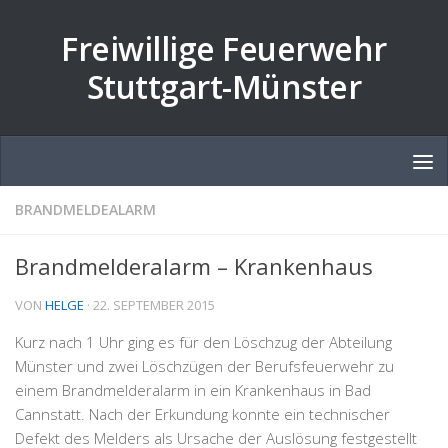
Zum Inhalt springen
Freiwillige Feuerwehr
Stuttgart-Münster
BRANDMELDEALARM
Brandmelderalarm – Krankenhaus
VON
HELGE
·
22. SEPTEMBER 2015
Kurz nach 1 Uhr ging es für den Löschzug der Abteilung
Münster und zwei Löschzügen der Berufsfeuerwehr zu
einem Brandmelderalarm in ein Krankenhaus in Bad
Cannstatt. Nach der Erkundung konnte ein technischer
Defekt des Melders als Ursache der Auslösung festgestellt