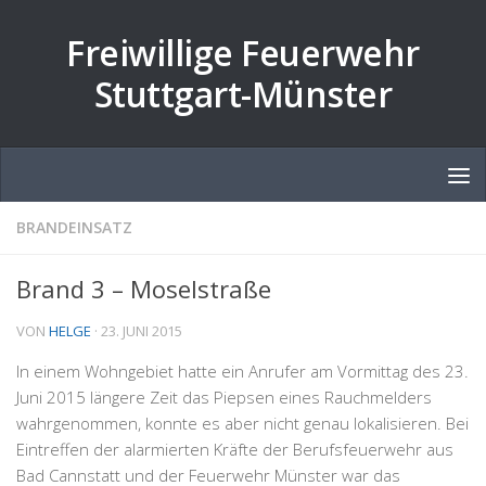
Zum Inhalt springen
Freiwillige Feuerwehr
Stuttgart-Münster
BRANDEINSATZ
Brand 3 – Moselstraße
VON
HELGE
·
23. JUNI 2015
In einem Wohngebiet hatte ein Anrufer am Vormittag des 23.
Juni 2015 längere Zeit das Piepsen eines Rauchmelders
wahrgenommen, konnte es aber nicht genau lokalisieren. Bei
Eintreffen der alarmierten Kräfte der Berufsfeuerwehr aus
Bad Cannstatt und der Feuerwehr Münster war das