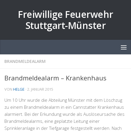
Zum Inhalt springen
Freiwillige Feuerwehr
Stuttgart-Münster
BRANDMELDEALARM
Brandmeldealarm – Krankenhaus
VON
HELGE
·
2. JANUAR 2015
Um 10 Uhr wurde die Abteilung Münster mit dem Löschzug
zu einem Brandmeldealarm in ein Cannstatter Krankenhaus
alarmiert. Bei der Erkundung wurde als Auslöseursache des
Brandmeldealarms, eine geplatzte Leitung einer
Sprinkleranlage in der Tiefgarage festgestellt werden. Nach