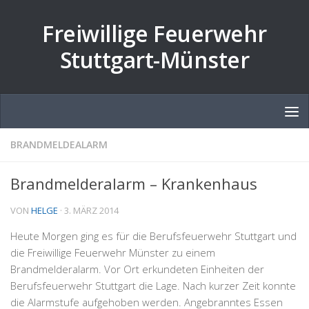
Zum Inhalt springen
Freiwillige Feuerwehr
Stuttgart-Münster
BRANDMELDEALARM
Brandmelderalarm – Krankenhaus
VON
HELGE
·
3. MÄRZ 2014
Heute Morgen ging es für die Berufsfeuerwehr Stuttgart und
die Freiwillige Feuerwehr Münster zu einem
Brandmelderalarm. Vor Ort erkundeten Einheiten der
Berufsfeuerwehr Stuttgart die Lage. Nach kurzer Zeit konnte
die Alarmstufe aufgehoben werden. Angebranntes Essen