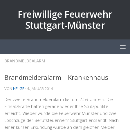
Zum Inhalt springen
Freiwillige Feuerwehr
Stuttgart-Münster
BRANDMELDEALARM
Brandmelderalarm – Krankenhaus
VON
HELGE
·
4. JANUAR 2014
Der zweite Brandmelderalarm lief um 2:53 Uhr ein. Die
Einsatzkräfte hatten gerade wieder Ihre Stützpunkte
erreicht. Wieder wurde die Feuerwehr Münster und zwei
Löschzüge der Berufsfeuerwehr Stuttgart entsandt. Nach
einer kurzen Erkundung wurde an dem gleichen Melder