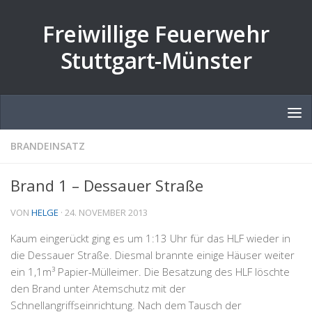
Zum Inhalt springen
Freiwillige Feuerwehr
Stuttgart-Münster
BRANDEINSATZ
Brand 1 – Dessauer Straße
VON
HELGE
·
24. NOVEMBER 2013
Kaum eingerückt ging es um 1:13 Uhr für das HLF wieder in
die Dessauer Straße. Diesmal brannte einige Häuser weiter
ein 1,1m³ Papier-Mülleimer. Die Besatzung des HLF löschte
den Brand unter Atemschutz mit der
Schnellangriffseinrichtung. Nach dem Tausch der