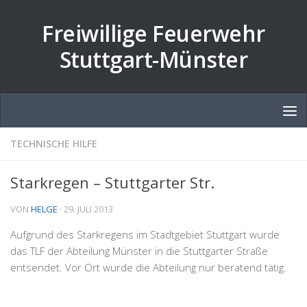
Zum Inhalt springen
Freiwillige Feuerwehr
Stuttgart-Münster
TECHNISCHE HILFE
Starkregen – Stuttgarter Str.
VON
HELGE
·
29. JULI 2013
Aufgrund des Starkregens im Stadtgebiet Stuttgart wurde
das TLF der Abteilung Münster in die Stuttgarter Straße
entsendet. Vor Ort wurde die Abteilung nur beratend tätig.