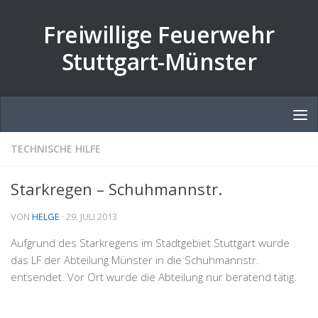
Zum Inhalt springen
Freiwillige Feuerwehr
Stuttgart-Münster
TECHNISCHE HILFE
Starkregen – Schuhmannstr.
VON
HELGE
·
29. JULI 2013
Aufgrund des Starkregens im Stadtgebiet Stuttgart wurde
das LF der Abteilung Münster in die Schuhmannstr.
entsendet. Vor Ort wurde die Abteilung nur beratend tätig.