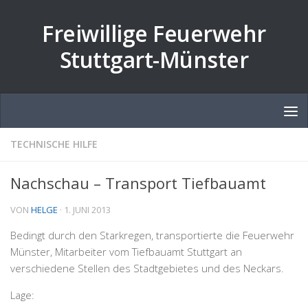
Zum Inhalt springen
Freiwillige Feuerwehr
Stuttgart-Münster
TECHNISCHE HILFE
Nachschau – Transport Tiefbauamt
VON
HELGE
·
1. JUNI 2013
Bedingt durch den Starkregen, transportierte die Feuerwehr
Münster, Mitarbeiter vom Tiefbauamt Stuttgart an
verschiedene Stellen des Stadtgebietes und des Neckars.
Lage: