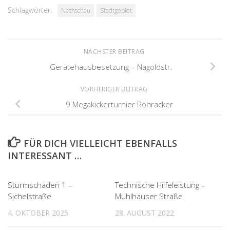
Schlagwörter:
Nachschau
Stadtgebiet
NÄCHSTER BEITRAG
Gerätehausbesetzung – Nagoldstr.
VORHERIGER BEITRAG
9 Megakickerturnier Rohracker
FÜR DICH VIELLEICHT EBENFALLS
INTERESSANT …
Sturmschaden 1 –
Technische Hilfeleistung –
Sichelstraße
Mühlhäuser Straße
4. OKTOBER 2025
28. AUGUST 2022