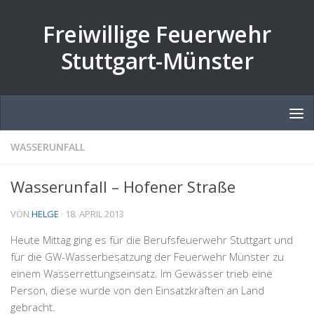
Zum Inhalt springen
Freiwillige Feuerwehr
Stuttgart-Münster
WASSERUNFALL
Wasserunfall – Hofener Straße
VON
HELGE
·
18. APRIL 2013
Heute Mittag ging es für die Berufsfeuerwehr Stuttgart und
für die GW-Wasserbesatzung der Feuerwehr Münster zu
einem Wasserrettungseinsatz. Im Gewässer trieb eine
Person, diese wurde von den Einsatzkräften an Land
gebracht.