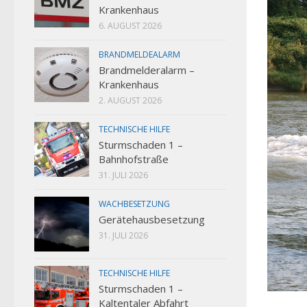
Krankenhaus
6. AUGUST 2026
BRANDMELDEALARM
Brandmelderalarm –
Krankenhaus
2. AUGUST 2026
TECHNISCHE HILFE
Sturmschaden 1 –
Bahnhofstraße
31. JULI 2026
WACHBESETZUNG
Gerätehausbesetzung
31. JULI 2026
TECHNISCHE HILFE
Sturmschaden 1 –
Kaltentaler Abfahrt