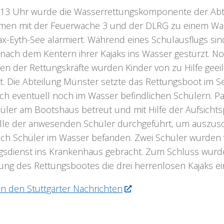
13 Uhr wurde die Wasserrettungskomponente der Abt
en mit der Feuerwache 3 und der DLRG zu einem Was
x-Eyth-See alarmiert. Während eines Schulausflugs si
 nach dem Kentern ihrer Kajaks ins Wasser gestürzt. N
fen der Rettungskräfte wurden Kinder von zu Hilfe geei
et. Die Abteilung Münster setzte das Rettungsboot im S
ich eventuell noch im Wasser befindlichen Schülern. P
hüler am Bootshaus betreut und mit Hilfe der Aufsicht
lle der anwesenden Schüler durchgeführt, um auszusc
och Schüler im Wasser befanden. Zwei Schüler wurden 
gsdienst ins Krankenhaus gebracht. Zum Schluss wurd
ung des Rettungsbootes die drei herrenlosen Kajaks e
 in den Stuttgarter Nachrichten