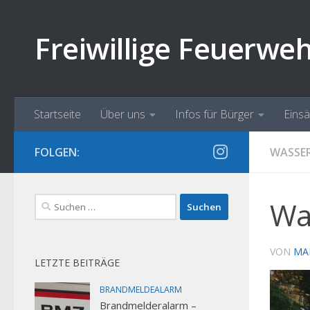
Zum Inhalt springen
Freiwillige Feuerwe
Startseite
Über uns
Infos für Bürger
Eins
FOLGEN:
WASSE
Suchen
Wa
nach:
VON
MA
LETZTE BEITRÄGE
BRANDMELDEALARM
Brandmelderalarm –