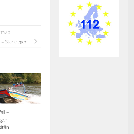
ITRAG
– Starkregen
ll –
eger
itän