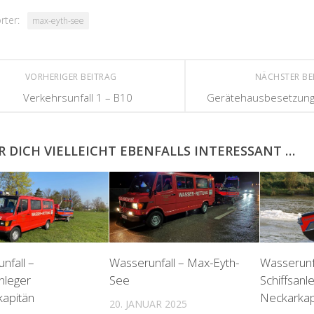
rter:
max-eyth-see
VORHERIGER BEITRAG
NÄCHSTER BE
Verkehrsunfall 1 – B10
Gerätehausbesetzung 
R DICH VIELLEICHT EBENFALLS INTERESSANT …
nfall –
Wasserunfall – Max-Eyth-
Wasserunfa
anleger
See
Schiffsanl
apitän
Neckarkap
20. JANUAR 2025