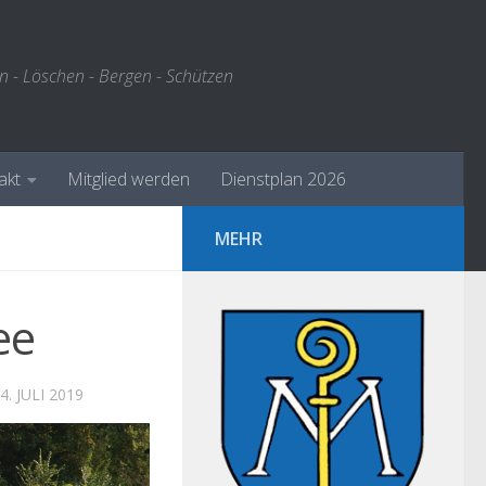
n - Löschen - Bergen - Schützen
akt
Mitglied werden
Dienstplan 2026
MEHR
ee
4. JULI 2019