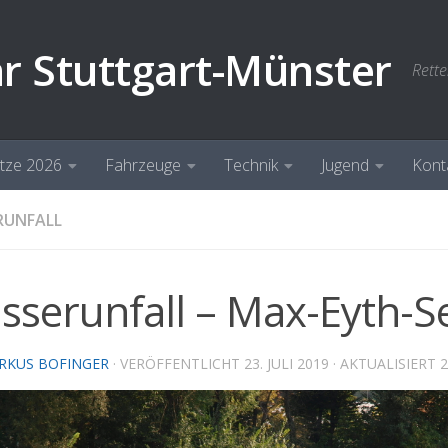
hr Stuttgart-Münster
Rette
ätze 2026
Fahrzeuge
Technik
Jugend
Kont
RUNFALL
sserunfall – Max-Eyth-S
RKUS BOFINGER
· VERÖFFENTLICHT
23. JULI 2019
· AKTUALISIERT
2