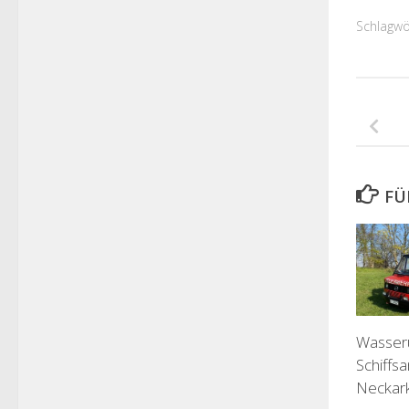
Schlagwö
FÜ
Wasseru
Schiffs
Neckark