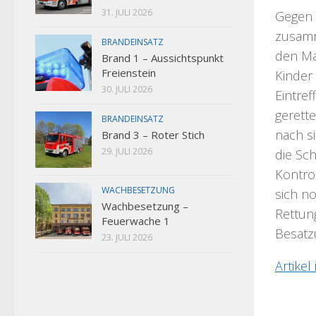
31. JULI 2026
Gegen 
zusamm
BRANDEINSATZ
den Ma
Brand 1 – Aussichtspunkt
Freienstein
Kinder
30. JULI 2026
Eintref
gerett
BRANDEINSATZ
nach s
Brand 3 – Roter Stich
29. JULI 2026
die Sc
Kontro
WACHBESETZUNG
sich n
Wachbesetzung –
Rettun
Feuerwache 1
Besatz
23. JULI 2026
Artikel