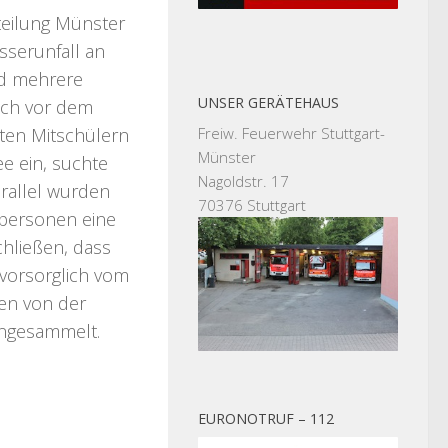
eilung Münster
serunfall an
nd mehrere
UNSER GERÄTEHAUS
och vor dem
lten Mitschülern
Freiw. Feuerwehr Stuttgart-
Münster
ee ein, suchte
Nagoldstr. 17
arallel wurden
70376 Stuttgart
spersonen eine
hließen, dass
vorsorglich vom
en von der
ingesammelt.
EURONOTRUF – 112